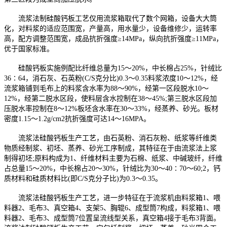
流浆法制硅酸钙板工艺仅用流浆箱取代了数个网箱，设备大大筒
化，对料浆的适应范围宽，产量高，用水量少，设备维修少，运转率
高，配方调整范围宽，成品抗折强度≥14MPa，纵向抗折强度≥11MPa，
优于国家标准。
硅酸钙板实施例配比纤维总量为15～20%，中长棉占25%，针绒比
36∶64，消石灰、石英粉(C/S克分比)0.3～0.35料浆浓度10～12%，经
流浆箱铺到毛布上的料浆含水率为88～90%，经第一区段脱水10～
12%，经第二脱水区段，使料层含水控制在38～45%;第三脱水区段加
压脱水率控制在8～12%板坯含水率在30～33%，经蒸养、砂光。板材
密度1.15～1.2g/cm2抗折强度可达14～16MPA。
流浆法硅酸钙板生产工艺，由石英粉、消石灰粉、纸浆等纤维类
物质经制浆、初坯、蒸养、砂光工序制成，其特征在于由流浆法上浆
制得初坯;原料构成为1、纤维材料主要为石棉、纸浆、中碱玻纤，纤维
占总量15～20%，中长棉占20～30%，针绒比为30～40∶70～60;2，钙
质材料和硅质材料比(即C/S克分子比)为0.3～0.35。
流浆法硅酸钙板生产工艺，进一步特征在于流浆机由料浆箱1、喂
料器2、毛布3、真空箱4、支架5、胸辊6、成型筒7构成，料浆箱1、喂
料器2、毛布3、成型筒7位置呈流线型关系，真空箱4接于毛布3背面。