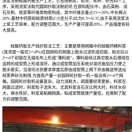
流浆法制硅酸钙板生产工艺，它包括制浆、初坯、蒸养、砂光四个工
序，采用流浆法取代圆网抄取法制初坯;在原料配比中，由石英粉、消
石灰粉、纸浆等纤维类物质构成，其中纤维总量占15～20%;中长棉占
20%;基材中钙质和硅质材质(C/S克分子)比为0.3～0.35;由于采用流浆法
上浆工艺简单，配方调整范围大，生产产量可提高20%，产品强度有较
大提高。
硅酸钙板生产线抄取法工艺：主要是使用网箱中的硅酸钙稀料浆
(其浓度一般在5～8%)在园网轮的网面上脱水过滤形成初层，粘合后以
2～4个初层在无端毛布上形成“薄料层”，薄料层经过真空脱水后缠绕在
运转的成型筒上形成湿坯，通过成型筒加压系统对湿坯施加压力使之
脱水密实，当湿坯达到要求厚度后即由成型筒上揭下并由输送带送出
经蒸养砂光制得;为提高产量一台园网轮抄取一机一般设有2～4个网
箱。园网轮抄取机设备复杂，动力消耗大，网面要经常更新，料浆在
网面过滤时，料浆粒子流失大，尤其料浆含石灰比例大时，料坯水份
大，保水性好，料浆易粘糊网面，粘成型筒致使产量低，也限制了配
方的调整范围。