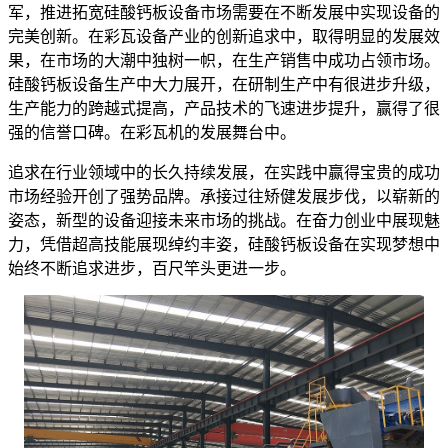
军，推进拓宽硅酸钙板设备市场需要在不断发展中实现设备的
完美创新。在彩瓦设备产业的创新追求中，取得明显的发展效
果，在市场的大潮中独树一帜，在生产销售中成功占领市场。
硅酸钙板设备生产中大力展开，在研制生产中有很进步升级，
生产能力的跨越式提高，产品技术的飞速进步提升，赢得了很
强的信誉口碑。在彩瓦机的发展舞台中。
追求在行业领域中的长久持续发展，在实践中赢得宝贵的成功
市场经验开创了强势品牌。承接过往矫健发展步伐，以崭新的
姿态，新型的设备迎接未来市场的挑战。在奋力创业中展现魅
力，凭借超高技能展现绰约丰姿，硅酸钙板设备在实现梦想中
始终不断追求进步，百尺竿头更进一步。