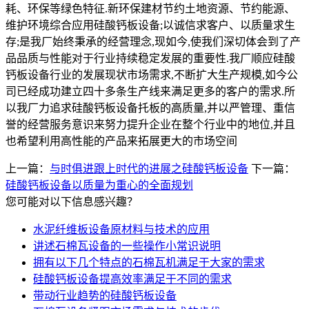
耗、环保等绿色特征.新环保建材节约土地资源、节约能源、
维护环境综合应用硅酸钙板设备;以诚信求客户、以质量求生
存;是我厂始终秉承的经营理念,现如今,使我们深切体会到了产
品品质与性能对于行业持续稳定发展的重要性.我厂顺应硅酸
钙板设备行业的发展现状市场需求,不断扩大生产规模,如今公
司已经成功建立四十多条生产线来满足更多的客户的需求.所
以我厂力追求硅酸钙板设备托板的高质量,并以严管理、重信
誉的经营服务意识来努力提升企业在整个行业中的地位,并且
也希望利用高性能的产品来拓展更大的市场空间
上一篇：
与时俱进跟上时代的进展之硅酸钙板设备
下一篇：
硅酸钙板设备以质量为重心的全面规划
您可能对以下信息感兴趣？
水泥纤维板设备原材料与技术的应用
讲述石棉瓦设备的一些操作小常识说明
拥有以下几个特点的石棉瓦机满足于大家的需求
硅酸钙板设备提高效率满足于不同的需求
带动行业趋势的硅酸钙板设备