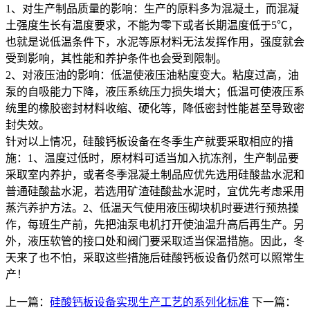
1、对生产制品质量的影响：生产的原料多为混凝土，而混凝
土强度生长有温度要求，不能为零下或者长期温度低于5℃，
也就是说低温条件下，水泥等原材料无法发挥作用，强度就会
受到影响，其性能和养护条件也会受到限制。
2、对液压油的影响：低温使液压油粘度变大。粘度过高，油
泵的自吸能力下降，液压系统压力损失增大；低温可使液压系
统里的橡胶密封材料收缩、硬化等，降低密封性能甚至导致密
封失效。
针对以上情况，硅酸钙板设备在冬季生产就要采取相应的措
施：1、温度过低时，原材料可适当加入抗冻剂，生产制品要
采取室内养护，或者冬季混凝土制品应优先选用硅酸盐水泥和
普通硅酸盐水泥，若选用矿渣硅酸盐水泥时，宜优先考虑采用
蒸汽养护方法。2、低温天气使用液压砌块机时要进行预热操
作，每班生产前，先把油泵电机打开使油温升高后再生产。另
外，液压软管的接口处和阀门要采取适当保温措施。因此，冬
天来了也不怕，采取这些措施后硅酸钙板设备仍然可以照常生
产！
上一篇：
硅酸钙板设备实现生产工艺的系列化标准
下一篇：